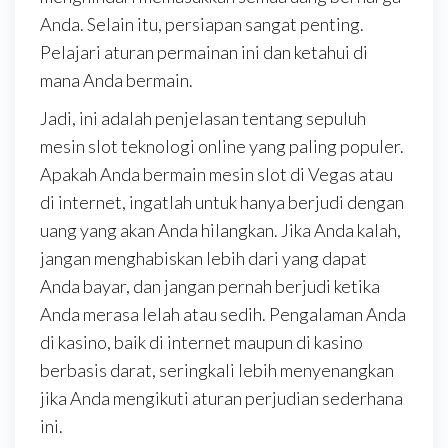
Anda. Selain itu, persiapan sangat penting.
Pelajari aturan permainan ini dan ketahui di
mana Anda bermain.
Jadi, ini adalah penjelasan tentang sepuluh
mesin slot teknologi online yang paling populer.
Apakah Anda bermain mesin slot di Vegas atau
di internet, ingatlah untuk hanya berjudi dengan
uang yang akan Anda hilangkan. Jika Anda kalah,
jangan menghabiskan lebih dari yang dapat
Anda bayar, dan jangan pernah berjudi ketika
Anda merasa lelah atau sedih. Pengalaman Anda
di kasino, baik di internet maupun di kasino
berbasis darat, seringkali lebih menyenangkan
jika Anda mengikuti aturan perjudian sederhana
ini.