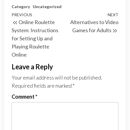
Category
Uncategorized
Post
Previous
PREVIOUS
NEXT
Next
Online Roulette
Alternatives to Video
navigation
Post
Post
System: Instructions
Games for Adults
for Setting Up and
Playing Roulette
Online
Leave a Reply
Your email address will not be published.
Required fields are marked
*
Comment
*