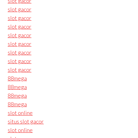
slot gacor
slot gacor
slot gacor
slot gacor
slot gacor
slot gacor
slot gacor
slot gacor
slot gacor
88mega
88mega
88mega
88mega
slot online
situs slot gacor
slot online