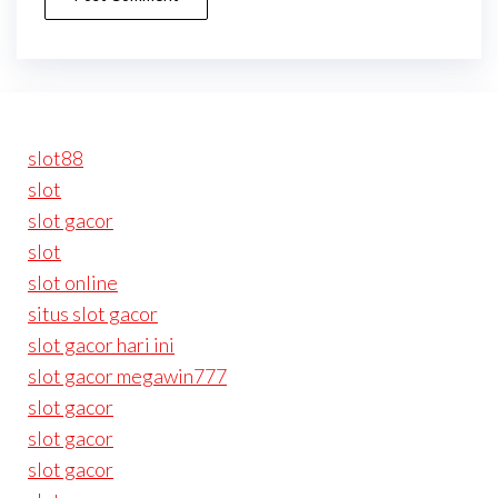
slot88
slot
slot gacor
slot
slot online
situs slot gacor
slot gacor hari ini
slot gacor megawin777
slot gacor
slot gacor
slot gacor