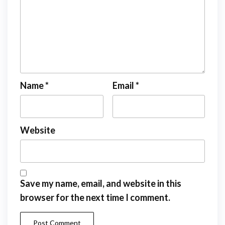
Name
*
Email
*
Website
Save my name, email, and website in this
browser for the next time I comment.