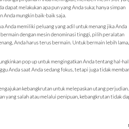
a dapat melakukan apa pun yang Anda suka; hanya simpan
n Anda mungkin baik-baik saja.
hwa Anda memiliki peluang yang adil untuk menang jika Anda
ermain dengan mesin denominasi tinggi, pilih peralatan
enang, Anda harus terus bermain. Untuk bermain lebih lama
ngkinkan pop up untuk mengingatkan Anda tentang hal-hal
nggu Anda saat Anda sedang fokus, tetapi juga tidak memba
engajukan kebangkrutan untuk melepaskan utang perjudian.
n yang salah atau melalui penipuan, kebangkrutan tidak da