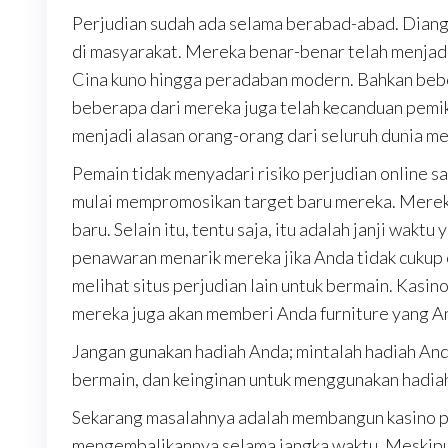
Perjudian sudah ada selama berabad-abad. Diang
di masyarakat. Mereka benar-benar telah menjadi
Cina kuno hingga peradaban modern. Bahkan bebera
beberapa dari mereka juga telah kecanduan pemik
menjadi alasan orang-orang dari seluruh dunia m
Pemain tidak menyadari risiko perjudian online s
mulai mempromosikan target baru mereka. Merek
baru. Selain itu, tentu saja, itu adalah janji wak
penawaran menarik mereka jika Anda tidak cukup 
melihat situs perjudian lain untuk bermain. Kasin
mereka juga akan memberi Anda furniture yang A
Jangan gunakan hadiah Anda; mintalah hadiah An
bermain, dan keinginan untuk menggunakan hadia
Sekarang masalahnya adalah membangun kasino pri
mengembalikannya selama jangka waktu. Meskipu