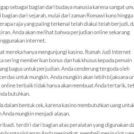
gap sebagai bagian dari budaya manusia karena sangat um
 bagian dari sejarah, mulai dari zaman Romawi kuno hingga
pa raja yang paling terkenal telah diakui telah berjudi, d
iran. Anda akan melihat bahwa perjudian online sekarang
enggunakan internet.
aat mereka hanya mengunjungi kasino. Rumah Judi Internet
a sering memberikan bonus dan hak khusus kepada pemain
tu yang bagus untuk perjudian. Anda cenderung tergoda oleh
cerdas untuk mungkin. Anda mungkin akan lebih bijaksana u
o online terbaik tidak hanya akan membuat Anda tertarik, te
nda butuhkan.
da dalam bentuk cek, karena kasino membutuhkan uang untu
h Anda mungkin menjadi alasan.
badi. terdiri dari bagian atas peralatan yang digunakan d
n bunga pinjaman Anda meningkat, membeli mesin slot yan